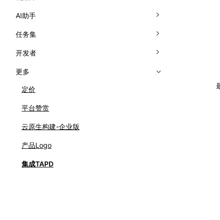
ISSUE 模板
构建触发规则
默认开发环境
概述
AI助手
分类标签
配置文件
自定义开发环境
Docker 制品库
AI助手简介
任务集
UI 定制
流水线语法
业务端口预览
Helm 制品库
知识库
任务集介绍
开发者
构建环境
远程开发工作区回收机制
徽章
更多
构建集群
代码备份和文件漫游
Open API
定价
环境变量
云原生开发推荐用法
平台赞赏
默认环境变量
常见问题解答
云原生构建-企业版
超时策略
自定义环境创建流程
产品Logo
权限说明
自定义云原生开发启动按钮
集成TAPD
常见问题
单/双容器模式
内置任务
使用技巧
插件市场
VSCode/Cursor 客户端