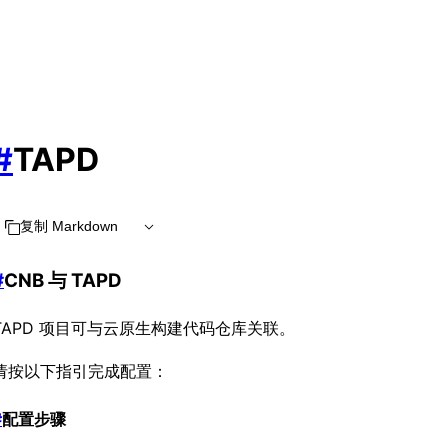
#
TAPD
复制 Markdown
#
CNB 与 TAPD
TAPD 项目可与云原生构建代码仓库关联。
请按以下指引完成配置：
#
配置步骤